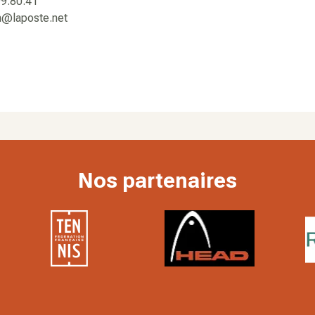
99.80.41
n@laposte.net
Nos partenaires