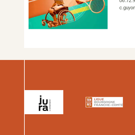
06.72.
c.guyo