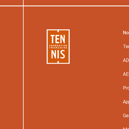
No
Te
A
AE
Pr
Ap
Ge