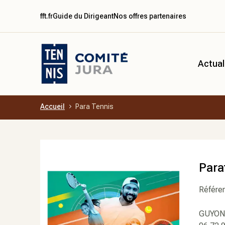
fft.fr
Guide du Dirigeant
Nos offres partenaires
Actual
Accueil
Para Tennis
Aller au contenu principal
Para
Référen
GUYON